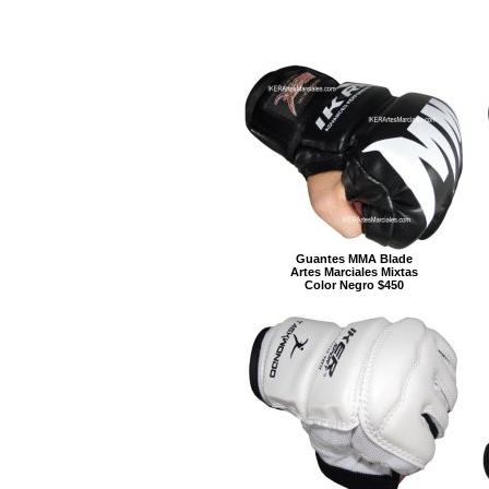
Guantes MMA Blade
Artes Marciales Mixtas
Color Negro $450