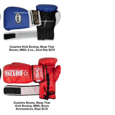
Guantes Kick Boxing, Muay Thai
Boxeo, MMA, 6 oz., Azul Rey $270
Guantes Boxeo, Muay Thai
Kick Boxing, MMA, Borra
Economicos, Rojo $170