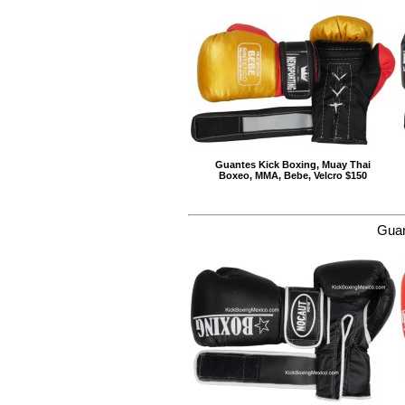
Guantes Kick Boxing, Muay Thai
Boxeo, MMA, Bebe, Velcro $150
Guan