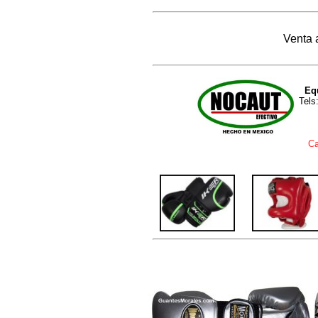
Venta 
Eq
Tels
Ca