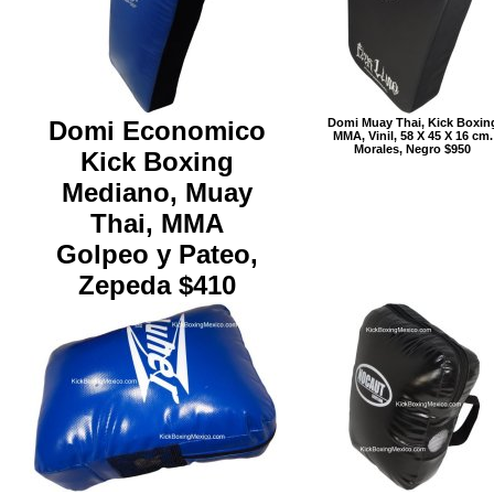
Domi Economico
Domi Muay Thai, Kick Boxin
MMA, Vinil, 58 X 45 X 16 cm.
Morales, Negro $950
Kick Boxing
Mediano, Muay
Thai, MMA
Golpeo y Pateo,
Zepeda $410