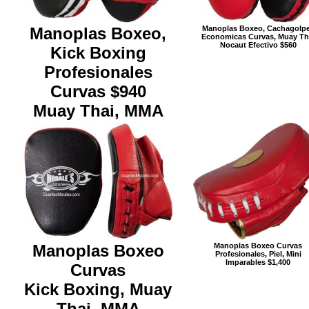
Manoplas Boxeo,
Manoplas Boxeo, Cachagolp
Economicas Curvas, Muay Th
Nocaut Efectivo $560
Kick Boxing
Profesionales
Curvas $940
Muay Thai, MMA
Manoplas Boxeo Curvas
Manoplas Boxeo
Profesionales, Piel, Mini
Imparables $1,400
Curvas
Kick Boxing, Muay
Thai, MMA