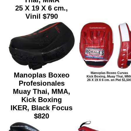
25 X 19 X 6 cm.,
Vinil $790
Manoplas Boxeo
Manoplas Boxeo Curvas
Kick Boxing, Muay Thai, MM
26 X 19 X 6 cm. en Piel $1,50
Profesionales
Muay Thai, MMA,
Kick Boxing
IKER, Black Focus
$820