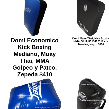
Domi Economico
Domi Muay Thai, Kick Boxin
MMA, Vinil, 58 X 45 X 16 cm.
Morales, Negro $950
Kick Boxing
Mediano, Muay
Thai, MMA
Golpeo y Pateo,
Zepeda $410