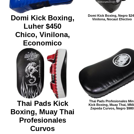
Domi Kick Boxing,
Domi Kick Boxing, Negro $2
Vinilona, Nocaut Efectivo
Luher $450
Chico, Vinilona,
Economico
Thai Pads Kick
Thai Pads Profesionales Min
Kick Boxing, Muay Thai, MM
Zepeda Curvos, Negro $980
Boxing, Muay Thai
Profesionales
Curvos