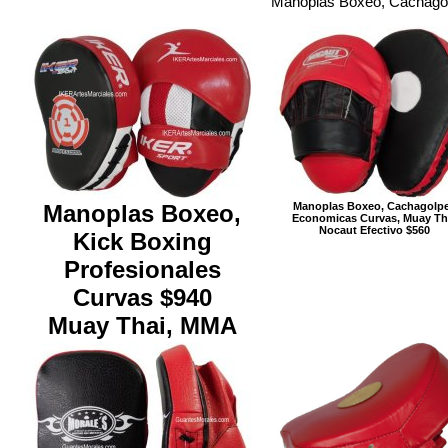
Manoplas Boxeo, Cachagol
Manoplas Boxeo,
Manoplas Boxeo, Cachagolp
Economicas Curvas, Muay Th
Nocaut Efectivo $560
Kick Boxing
Profesionales
Curvas $940
Muay Thai, MMA