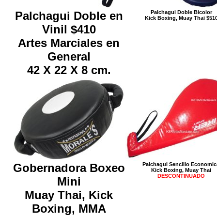
Palchagui Doble en
Palchagui Doble Bicolor
Kick Boxing, Muay Thai $51
Vinil $410
Artes Marciales en
General
42 X 22 X 8 cm.
Gobernadora Boxeo
Palchagui Sencillo Economi
Kick Boxing, Muay Thai
DESCONTINUADO
Mini
Muay Thai, Kick
Boxing, MMA