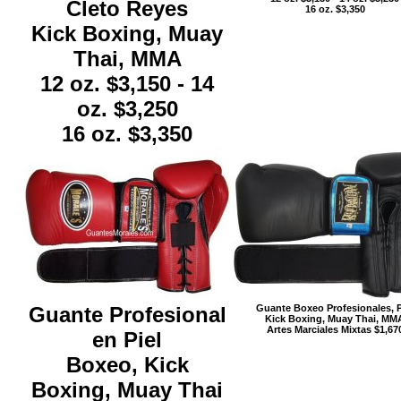
Cleto Reyes
16 oz. $3,350
Kick Boxing, Muay
Thai, MMA
12 oz. $3,150 - 14
oz. $3,250
16 oz. $3,350
Guante Profesional
Guante Boxeo Profesionales, P
Kick Boxing, Muay Thai, MM
Artes Marciales Mixtas $1,67
en Piel
Boxeo, Kick
Boxing, Muay Thai