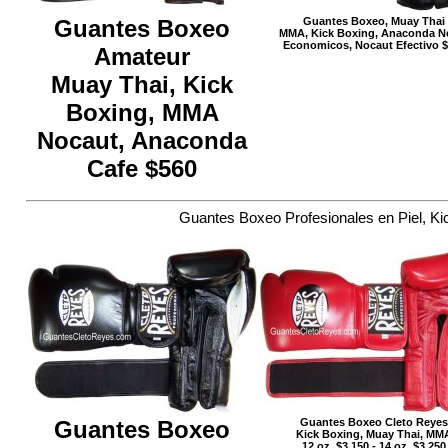
Guantes Boxeo
Guantes Boxeo, Muay Thai
MMA, Kick Boxing, Anaconda N
Economicos, Nocaut Efectivo 
Amateur
Muay Thai, Kick
Boxing, MMA
Nocaut, Anaconda
Cafe $560
Guantes Boxeo Profesionales en Piel, Ki
Guantes Boxeo
Guantes Boxeo Cleto Reyes
Kick Boxing, Muay Thai, MM
12 oz. $3,150 - 14 oz. $3,250