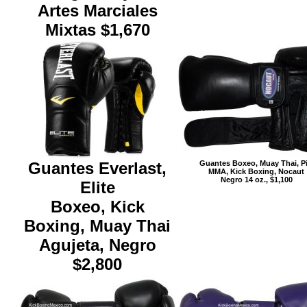
Artes Marciales
Mixtas $1,670
Guantes Everlast,
Guantes Boxeo, Muay Thai, Pi
MMA, Kick Boxing, Nocaut
Negro 14 oz., $1,100
Elite
Boxeo, Kick
Boxing, Muay Thai
Agujeta, Negro
$2,800