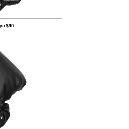
gro
$90