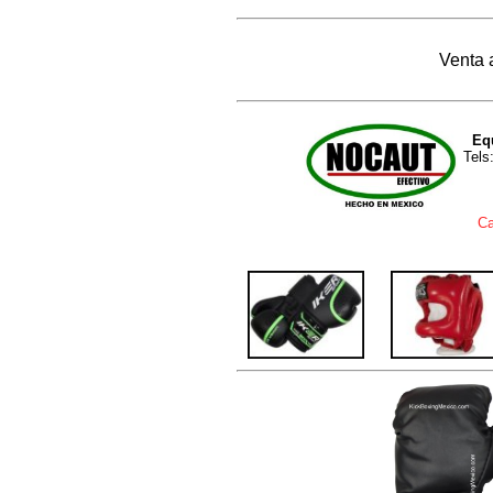
Venta 
Eq
Tels
Ca