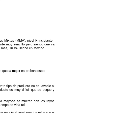
s Mixtas (MMA), nivel Principiante.,
Guante muy sencillo pero siendo que va
igir mas, 100% Hecho en Mexico.
e queda mejor es probandoselo.
ste tipo de producto no es lavable al
producto es muy dificil que se seque y
 la mayoria se mueren con los rayos
empo de vida util.
ecuencia al igual que los rotulos y el