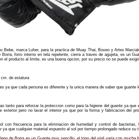
o Bebe, marca Luher, para la practica de Muay Thai, Boxeo y Artes Marciale
de Borra, forro interno en tela repelente, cierra a traves de agujeta, es un 
en el producto al limite, es una buena opcion, por su precio no se puede ex
 cm. de estatura
 ya que cada persona es diferente y la unica manera de saber que guante l
as tanto para reforzar la proteccion como para la higiene del guante ya que e
cie exterior pero no lavar el interior ya que por la forma y fabricacion del 
ol con frecuencia para la eliminacion de humedad y control de bacterias,
 ya que cualquier material expuesto al sol por tiempo prolongado reduce su ti
eno de Borra es un Guante muy sencillo, el tono del vinil varia con mucha fr