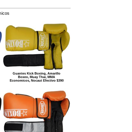
micos
Guantes Kick Boxing, Amarillo
Boxeo, Muay Thai, MMA
Economicos, Nocaut Efectivo $390