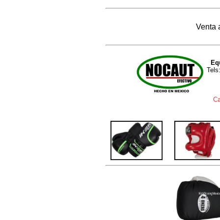
Venta 
Eq
Tels
Ca