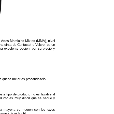
y Artes Marciales Mixtas (MMA), nivel
 una cinta de Contactel o Velcro, es un
a excelente opcion, por su precio y
e queda mejor es probandoselo.
ste tipo de producto no es lavable al
producto es muy dificil que se seque y
 la mayoria se mueren con los rayos
empo de vida util.