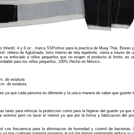
 Infantil, 4 y 6 oz., marca SSPortive para la practica de Muay Thai, Boxeo 
inil, relleno de Aglutinado, forro interno de tela repelente, cierra a traves de
e va enfocado a niños pequeños que no exigen el producto al limite, es un
mendable para los niños pequeños, 100% Hecho en Mexico.
m. de estatura
cm. de estatura
 ya que cada persona es diferente y la unica manera de saber que guante l
as tanto para reforzar la proteccion como para la higiene del guante ya que e
cie exterior pero no lavar el interior ya que por la forma y fabricacion del 
ol con frecuencia para la eliminacion de humedad y control de bacterias,
 ya que cualquier material expuesto al sol por tiempo prolongado reduce su ti